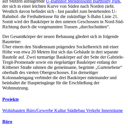
auf Stützen auflagernde
U-Bahnhof Mendelssohn Bartholdy Park
,
der sich in einer leichten Kurve von Süden nach Norden zieht.
Westlich davon befindet sich - fast parallel zum bestehenden U-
Bahnhof- die Freihaltetrasse für die zukünftige S-Bahn Linie 21.
Somit wird der Baukörper in den unteren Geschossen in Nord-Süd-
Richtung durch die vorgenannten Trassen „durchschnitten“.
Der Gesamtkörper der neuen Bebauung gliedert sich in folgende
Bausteine:
Über einem den Straßenraum prägenden Sockelbereich mit einer
Höhe von etwa 20 Metern löst sich das Gebäude in drei separate
Bauteile auf. Zwei turmartige Baukörper auf der Seite der Gabriele-
Tergit-Promenade sowie ein riegelartiger Baukörper entlang der
Köthener Straße rahmen die gemeinsame, begrünte „Gartenebene“
oberhalb des vierten Obergeschosses. Ein dreiseitiger
Kolonnadengang verbindet die drei Baukörper miteinander und
beinhaltet die Haupteingänge für die Erschließung der
Wohnnutzung.
Projekte
Wohnbauten
Büro/Gewerbe
Kultur
Städtebau
Verkehr
Innenräume
Büro