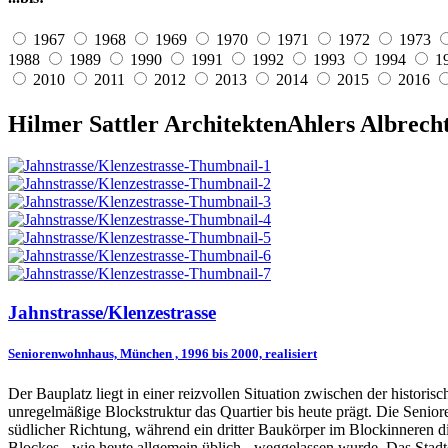
1967
1968
1969
1970
1971
1972
1973
1988
1989
1990
1991
1992
1993
1994
1
2010
2011
2012
2013
2014
2015
2016
Hilmer Sattler Architekten
Ahlers Albrech
Jahnstrasse/Klenzestrasse
Seniorenwohnhaus, München , 1996 bis 2000, realisiert
Der Bauplatz liegt in einer reizvollen Situation zwischen der histori
unregelmäßige Blockstruktur das Quartier bis heute prägt. Die Senior
südlicher Richtung, während ein dritter Baukörper im Blockinneren d
Blockes - wie heute allgemein üblich - weggelassen wurde. Das Stadt