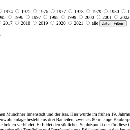
1974
1975
1976
1977
1978
1979
1980
1
995
1996
1997
1998
1999
2000
2001
2002
2017
2018
2019
2020
2021
alle
Datum Filtern
t
schen Münchner Innenstadt und der Isar. Hier wurde im frühen 19. Jahrhu
enwohnanlage besteht aus drei Bauteilen; zwei ca. 80 m lange Baukörpe
ie beiden verbindet. Er bildet den südlichen Schlußpunkt der für dies
quartier gibt Traufhöhe und Putzfassade vor. Rücksprünge in den lang