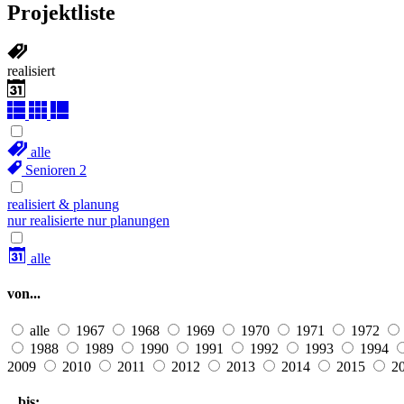
Projektliste
realisiert
alle
Senioren
2
realisiert & planung
nur realisierte
nur planungen
alle
von...
alle
1967
1968
1969
1970
1971
1972
1988
1989
1990
1991
1992
1993
1994
2009
2010
2011
2012
2013
2014
2015
2
...bis: