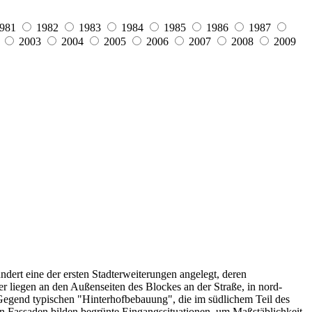
981
1982
1983
1984
1985
1986
1987
2003
2004
2005
2006
2007
2008
2009
ndert eine der ersten Stadterweiterungen angelegt, deren
r liegen an den Außenseiten des Blockes an der Straße, in nord-
e Gegend typischen "Hinterhofbebauung", die im südlichem Teil des
en Fassaden bilden begrünte Eingangssituationen, um Maßstäblichkeit