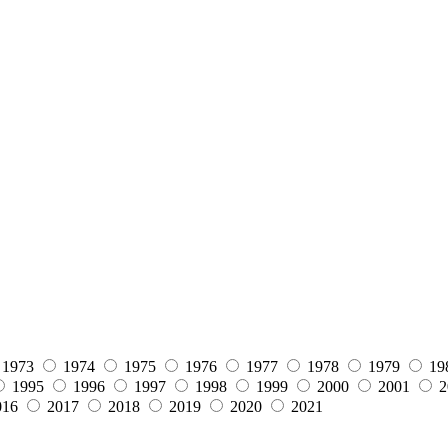
1973
1974
1975
1976
1977
1978
1979
19
1995
1996
1997
1998
1999
2000
2001
2
016
2017
2018
2019
2020
2021