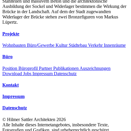
Stahlteilen und massivem Beton und die architektonische
Ausbildung der Sockel und Widerlager bestimmen die Wirkung der
Brücke in der Landschaft. Auf dem der Stadt zugewandten
Widerlager der Brücke stehen zwei Bronzefiguren von Markus
Lüpertz.
Projekte
Wohnbauten
Büro/Gewerbe
Kultur
Städtebau
Verkehr
Innenräume
Büro
Position
Büroprofil
Partner
Publikationen
Auszeichnungen
Download
Jobs
Impressum
Datenschutz
Kontakt
Impressum
Datenschutz
©
Hilmer Sattler Architekten
2026
Alle Inhalte dieses Internetangebotes, insbesondere Texte,
Fotografien und Grafiken, sind urheberrechtlich geschützt