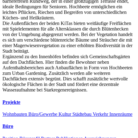
barrierefreien Rundweg, der in einer großzügigen Terrasse endet,
ideale Bedingungen für Senioren. Hochbeete ermöglichen ein
leichtes Pflücken, Riechen und Begreifen von unterschiedlichen
Küchen- und Heilkräutern.
Die Außenflächen der beiden KiTas bieten weitläufige Freiflächen
mit Spielelementen für alle Altersklassen die durch Blütenhecken
von der Umgebung abgegrenzt werden. Bei der Vegetation handelt
es sich um verschiedene blütenreiche Bäume und Sträucher die mit
einer Magerwiesenvegetation zu einer erhöhten Biodiversität in der
Stadt beiträgt.
Ergänzend zu den Innenhöfen befinden sich Gemeinschaftsgärten
auf den Dachflächen. Hier finden die Bewohner neben
Aufenthaltsbereichen auch Anbauflächen in Form von Hochbeeten
zum Urban Gardening. Zusätzlich werden alle weiteren
Dachflächen extensiv begrünt. Dies schafft zusätzliche wertvolle
ökologische Flächen in der Stadt und fördert eine dezentrale
Wasseraufnahme bei Starkregenereignissen.
Projekte
Wohnbauten
Büro/Gewerbe
Kultur
Städtebau
Verkehr
Innenräume
Büro