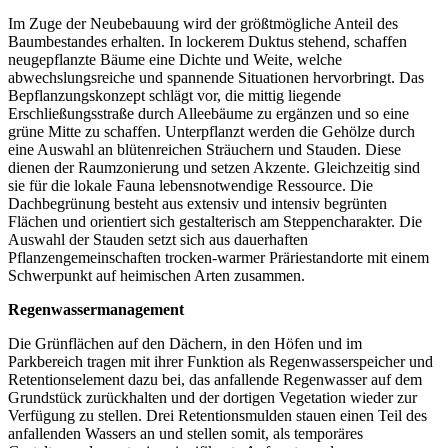
Im Zuge der Neubebauung wird der größtmögliche Anteil des
Baumbestandes erhalten. In lockerem Duktus stehend, schaffen
neugepflanzte Bäume eine Dichte und Weite, welche
abwechslungsreiche und spannende Situationen hervorbringt. Das
Bepflanzungskonzept schlägt vor, die mittig liegende
Erschließungsstraße durch Alleebäume zu ergänzen und so eine
grüne Mitte zu schaffen. Unterpflanzt werden die Gehölze durch
eine Auswahl an blütenreichen Sträuchern und Stauden. Diese
dienen der Raumzonierung und setzen Akzente. Gleichzeitig sind
sie für die lokale Fauna lebensnotwendige Ressource. Die
Dachbegrünung besteht aus extensiv und intensiv begrünten
Flächen und orientiert sich gestalterisch am Steppencharakter. Die
Auswahl der Stauden setzt sich aus dauerhaften
Pflanzengemeinschaften trocken-warmer Präriestandorte mit einem
Schwerpunkt auf heimischen Arten zusammen.
Regenwassermanagement
Die Grünflächen auf den Dächern, in den Höfen und im
Parkbereich tragen mit ihrer Funktion als Regenwasserspeicher und
Retentionselement dazu bei, das anfallende Regenwasser auf dem
Grundstück zurückhalten und der dortigen Vegetation wieder zur
Verfügung zu stellen. Drei Retentionsmulden stauen einen Teil des
anfallenden Wassers an und stellen somit, als temporäres