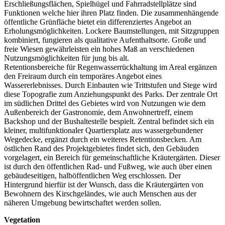
Erschließungsflächen, Spielhügel und Fahrradstellplätze sind
Funktionen welche hier ihren Platz finden. Die zusammenhängende
öffentliche Grünfläche bietet ein differenziertes Angebot an
Erholungsmöglichkeiten. Lockere Baumstellungen, mit Sitzgruppen
kombiniert, fungieren als qualitative Aufenthaltsorte. Große und
freie Wiesen gewährleisten ein hohes Maß an verschiedenen
Nutzungsmöglichkeiten für jung bis alt.
Retentionsbereiche für Regenwasserrückhaltung im Areal ergänzen
den Freiraum durch ein temporäres Angebot eines
Wassererlebnisses. Durch Einbauten wie Trittstufen und Stege wird
diese Topografie zum Anziehungspunkt des Parks. Der zentrale Ort
im südlichen Drittel des Gebietes wird von Nutzungen wie dem
Außenbereich der Gastronomie, dem Anwohnertreff, einem
Backshop und der Bushaltestelle bespielt. Zentral befindet sich ein
kleiner, multifunktionaler Quartiersplatz aus wassergebundener
Wegedecke, ergänzt durch ein weiteres Retentionsbecken. Am
östlichen Rand des Projektgebietes findet sich, den Gebäuden
vorgelagert, ein Bereich für gemeinschaftliche Kräutergärten. Dieser
ist durch den öffentlichen Rad- und Fußweg, wie auch über einen
gebäudeseitigen, halböffentlichen Weg erschlossen. Der
Hintergrund hierfür ist der Wunsch, dass die Kräutergärten von
Bewohnern des Kirschgeländes, wie auch Menschen aus der
näheren Umgebung bewirtschaftet werden sollen.
Vegetation