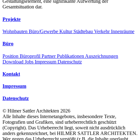
Gestaltungselement, eine signifikante Aufwertung der
Gesamtsituation dar.
Projekte
Wohnbauten
Büro/Gewerbe
Kultur
Städtebau
Verkehr
Innenräume
Büro
Position
Büroprofil
Partner
Publikationen
Auszeichnungen
Download
Jobs
Impressum
Datenschutz
Kontakt
Impressum
Datenschutz
©
Hilmer Sattler Architekten
2026
Alle Inhalte dieses Internetangebotes, insbesondere Texte,
Fotografien und Grafiken, sind urheberrechtlich geschützt
(Copyright). Das Urheberrecht liegt, soweit nicht ausdrücklich
anders gekennzeichnet, bei HILMER SATTLER ARCHITEKTEN.
Wer gegen das Urheberrecht verstößt (z.B. die Inhalte unerlaubt