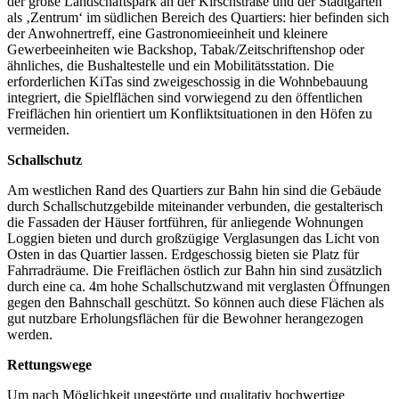
der große Landschaftspark an der Kirschstraße und der Stadtgarten
als ‚Zentrum‘ im südlichen Bereich des Quartiers: hier befinden sich
der Anwohnertreff, eine Gastronomieeinheit und kleinere
Gewerbeeinheiten wie Backshop, Tabak/Zeitschriftenshop oder
ähnliches, die Bushaltestelle und ein Mobilitätsstation. Die
erforderlichen KiTas sind zweigeschossig in die Wohnbebauung
integriert, die Spielflächen sind vorwiegend zu den öffentlichen
Freiflächen hin orientiert um Konfliktsituationen in den Höfen zu
vermeiden.
Schallschutz
Am westlichen Rand des Quartiers zur Bahn hin sind die Gebäude
durch Schallschutzgebilde miteinander verbunden, die gestalterisch
die Fassaden der Häuser fortführen, für anliegende Wohnungen
Loggien bieten und durch großzügige Verglasungen das Licht von
Osten in das Quartier lassen. Erdgeschossig bieten sie Platz für
Fahrradräume. Die Freiflächen östlich zur Bahn hin sind zusätzlich
durch eine ca. 4m hohe Schallschutzwand mit verglasten Öffnungen
gegen den Bahnschall geschützt. So können auch diese Flächen als
gut nutzbare Erholungsflächen für die Bewohner herangezogen
werden.
Rettungswege
Um nach Möglichkeit ungestörte und qualitativ hochwertige