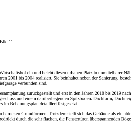
irtschaftshof ein und belebt diesen urbanen Platz in unmittelbarer N
ren 2001 bis 2004 realisiert. Sie beinhaltet neben der Sanierung be
iefgarage verbunden sind.
amtplanung zurückgestellt und erst in den Jahren 2018 bis 2019 nach
chgeschoss und einem darüberliegenden Spitzboden. Dachform, Dachneig
im Bebauungsplan detailliert festgesetzt.
n barocken Grundformen. Trotzdem stellt sich das Gebäude als ein abl
drückt durch die sehr flachen, die Fenstertüren überspannenden Bögen 