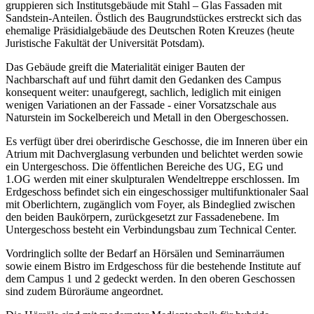
gruppieren sich Institutsgebäude mit Stahl – Glas Fassaden mit
Sandstein-Anteilen. Östlich des Baugrundstückes erstreckt sich das
ehemalige Präsidialgebäude des Deutschen Roten Kreuzes (heute
Juristische Fakultät der Universität Potsdam).
Das Gebäude greift die Materialität einiger Bauten der
Nachbarschaft auf und führt damit den Gedanken des Campus
konsequent weiter: unaufgeregt, sachlich, lediglich mit einigen
wenigen Variationen an der Fassade - einer Vorsatzschale aus
Naturstein im Sockelbereich und Metall in den Obergeschossen.
Es verfügt über drei oberirdische Geschosse, die im Inneren über ein
Atrium mit Dachverglasung verbunden und belichtet werden sowie
ein Untergeschoss. Die öffentlichen Bereiche des UG, EG und
1.OG werden mit einer skulpturalen Wendeltreppe erschlossen. Im
Erdgeschoss befindet sich ein eingeschossiger multifunktionaler Saal
mit Oberlichtern, zugänglich vom Foyer, als Bindeglied zwischen
den beiden Baukörpern, zurückgesetzt zur Fassadenebene. Im
Untergeschoss besteht ein Verbindungsbau zum Technical Center.
Vordringlich sollte der Bedarf an Hörsälen und Seminarräumen
sowie einem Bistro im Erdgeschoss für die bestehende Institute auf
dem Campus 1 und 2 gedeckt werden. In den oberen Geschossen
sind zudem Büroräume angeordnet.