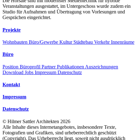
Die Hörsäle sind mit modernster Medientechnik für hybride
Veranstaltungen ausgestattet, im Untergeschoss wurde zudem ein
Studio für Aufnahmen und Übertragung von Vorlesungen und
Gesprächen eingerichtet.
Projekte
Wohnbauten
Büro/Gewerbe
Kultur
Städtebau
Verkehr
Innenräume
Büro
Position
Büroprofil
Partner
Publikationen
Auszeichnungen
Download
Jobs
Impressum
Datenschutz
Kontakt
Impressum
Datenschutz
©
Hilmer Sattler Architekten
2026
Alle Inhalte dieses Internetangebotes, insbesondere Texte,
Fotografien und Grafiken, sind urheberrechtlich geschützt
(Copyright). Das Urheberrecht liegt, soweit nicht ausdrücklich