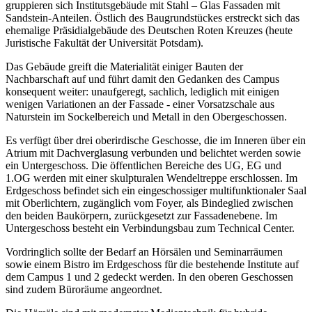
gruppieren sich Institutsgebäude mit Stahl – Glas Fassaden mit
Sandstein-Anteilen. Östlich des Baugrundstückes erstreckt sich das
ehemalige Präsidialgebäude des Deutschen Roten Kreuzes (heute
Juristische Fakultät der Universität Potsdam).
Das Gebäude greift die Materialität einiger Bauten der
Nachbarschaft auf und führt damit den Gedanken des Campus
konsequent weiter: unaufgeregt, sachlich, lediglich mit einigen
wenigen Variationen an der Fassade - einer Vorsatzschale aus
Naturstein im Sockelbereich und Metall in den Obergeschossen.
Es verfügt über drei oberirdische Geschosse, die im Inneren über ein
Atrium mit Dachverglasung verbunden und belichtet werden sowie
ein Untergeschoss. Die öffentlichen Bereiche des UG, EG und
1.OG werden mit einer skulpturalen Wendeltreppe erschlossen. Im
Erdgeschoss befindet sich ein eingeschossiger multifunktionaler Saal
mit Oberlichtern, zugänglich vom Foyer, als Bindeglied zwischen
den beiden Baukörpern, zurückgesetzt zur Fassadenebene. Im
Untergeschoss besteht ein Verbindungsbau zum Technical Center.
Vordringlich sollte der Bedarf an Hörsälen und Seminarräumen
sowie einem Bistro im Erdgeschoss für die bestehende Institute auf
dem Campus 1 und 2 gedeckt werden. In den oberen Geschossen
sind zudem Büroräume angeordnet.