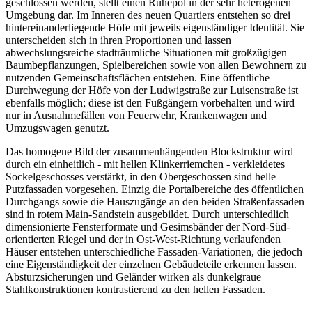
geschlossen werden, stellt einen Ruhepol in der sehr heterogenen
Umgebung dar. Im Inneren des neuen Quartiers entstehen so drei
hintereinanderliegende Höfe mit jeweils eigenständiger Identität. Sie
unterscheiden sich in ihren Proportionen und lassen
abwechslungsreiche stadträumliche Situationen mit großzügigen
Baumbepflanzungen, Spielbereichen sowie von allen Bewohnern zu
nutzenden Gemeinschaftsflächen entstehen. Eine öffentliche
Durchwegung der Höfe von der Ludwigstraße zur Luisenstraße ist
ebenfalls möglich; diese ist den Fußgängern vorbehalten und wird
nur in Ausnahmefällen von Feuerwehr, Krankenwagen und
Umzugswagen genutzt.
Das homogene Bild der zusammenhängenden Blockstruktur wird
durch ein einheitlich - mit hellen Klinkerriemchen - verkleidetes
Sockelgeschosses verstärkt, in den Obergeschossen sind helle
Putzfassaden vorgesehen. Einzig die Portalbereiche des öffentlichen
Durchgangs sowie die Hauszugänge an den beiden Straßenfassaden
sind in rotem Main-Sandstein ausgebildet. Durch unterschiedlich
dimensionierte Fensterformate und Gesimsbänder der Nord-Süd-
orientierten Riegel und der in Ost-West-Richtung verlaufenden
Häuser entstehen unterschiedliche Fassaden-Variationen, die jedoch
eine Eigenständigkeit der einzelnen Gebäudeteile erkennen lassen.
Absturzsicherungen und Geländer wirken als dunkelgraue
Stahlkonstruktionen kontrastierend zu den hellen Fassaden.