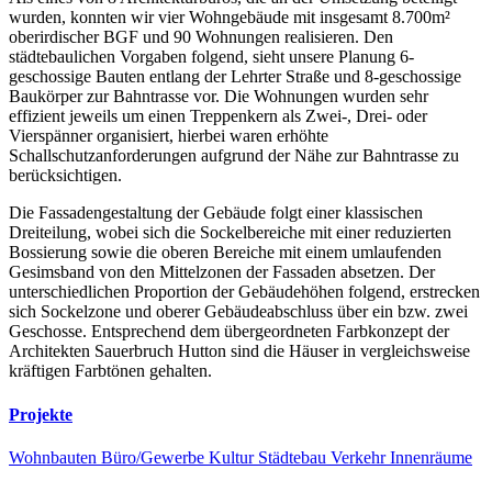
wurden, konnten wir vier Wohngebäude mit insgesamt 8.700m²
oberirdischer BGF und 90 Wohnungen realisieren. Den
städtebaulichen Vorgaben folgend, sieht unsere Planung 6-
geschossige Bauten entlang der Lehrter Straße und 8-geschossige
Baukörper zur Bahntrasse vor. Die Wohnungen wurden sehr
effizient jeweils um einen Treppenkern als Zwei-, Drei- oder
Vierspänner organisiert, hierbei waren erhöhte
Schallschutzanforderungen aufgrund der Nähe zur Bahntrasse zu
berücksichtigen.
Die Fassadengestaltung der Gebäude folgt einer klassischen
Dreiteilung, wobei sich die Sockelbereiche mit einer reduzierten
Bossierung sowie die oberen Bereiche mit einem umlaufenden
Gesimsband von den Mittelzonen der Fassaden absetzen. Der
unterschiedlichen Proportion der Gebäudehöhen folgend, erstrecken
sich Sockelzone und oberer Gebäudeabschluss über ein bzw. zwei
Geschosse. Entsprechend dem übergeordneten Farbkonzept der
Architekten Sauerbruch Hutton sind die Häuser in vergleichsweise
kräftigen Farbtönen gehalten.
Projekte
Wohnbauten
Büro/Gewerbe
Kultur
Städtebau
Verkehr
Innenräume