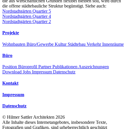
die aus wirtschaftlichen Gründen flexibel bleiben soll, wird durch
die offene städtebauliche Struktur begünstigt. Siehe auch:
Nordstadtgärten Quartier 5
Nordstadtgärten Quartier 4
Nordstadtgärten Quartier 2
Projekte
Wohnbauten
Büro/Gewerbe
Kultur
Städtebau
Verkehr
Innenräume
Büro
Position
Büroprofil
Partner
Publikationen
Auszeichnungen
Download
Jobs
Impressum
Datenschutz
Kontakt
Impressum
Datenschutz
©
Hilmer Sattler Architekten
2026
Alle Inhalte dieses Internetangebotes, insbesondere Texte,
Fotografien und Grafiken, sind urheberrechtlich geschützt