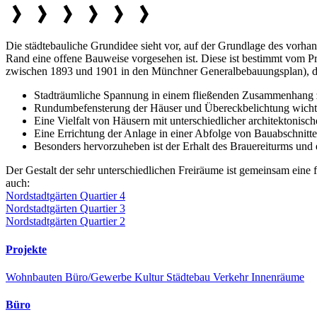
Die städtebauliche Grundidee sieht vor, auf der Grundlage des vor
Rand eine offene Bauweise vorgesehen ist. Diese ist bestimmt vom P
zwischen 1893 und 1901 in den Münchner Generalbebauungsplan), das i
Stadträumliche Spannung in einem fließenden Zusammenhang z
Rundumbefensterung der Häuser und Übereckbelichtung wicht
Eine Vielfalt von Häusern mit unterschiedlicher architektonisch
Eine Errichtung der Anlage in einer Abfolge von Bauabschnitten,
Besonders hervorzuheben ist der Erhalt des Brauereiturms und 
Der Gestalt der sehr unterschiedlichen Freiräume ist gemeinsam eine 
auch:
Nordstadtgärten Quartier 4
Nordstadtgärten Quartier 3
Nordstadtgärten Quartier 2
Projekte
Wohnbauten
Büro/Gewerbe
Kultur
Städtebau
Verkehr
Innenräume
Büro