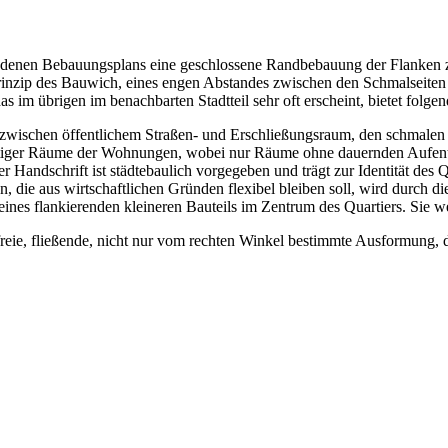
handenen Bebauungsplans eine geschlossene Randbebauung der Flanken z
rinzip des Bauwich, eines engen Abstandes zwischen den Schmalseiten d
m übrigen im benachbarten Stadtteil sehr oft erscheint, bietet folgend
wischen öffentlichem Straßen- und Erschließungsraum, den schmalen
iger Räume der Wohnungen, wobei nur Räume ohne dauernden Aufentha
er Handschrift ist städtebaulich vorgegeben und trägt zur Identität des
 die aus wirtschaftlichen Gründen flexibel bleiben soll, wird durch die
eines flankierenden kleineren Bauteils im Zentrum des Quartiers. Sie w
freie, fließende, nicht nur vom rechten Winkel bestimmte Ausformung, d