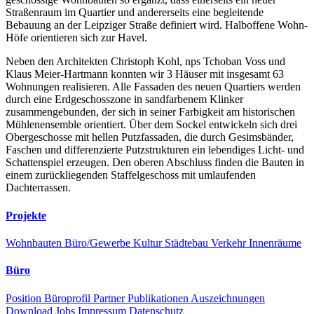
Straßenraum im Quartier und andererseits eine begleitende
Bebauung an der Leipziger Straße definiert wird. Halboffene Wohn-
Höfe orientieren sich zur Havel.
Neben den Architekten Christoph Kohl, nps Tchoban Voss und
Klaus Meier-Hartmann konnten wir 3 Häuser mit insgesamt 63
Wohnungen realisieren. Alle Fassaden des neuen Quartiers werden
durch eine Erdgeschosszone in sandfarbenem Klinker
zusammengebunden, der sich in seiner Farbigkeit am historischen
Mühlenensemble orientiert. Über dem Sockel entwickeln sich drei
Obergeschosse mit hellen Putzfassaden, die durch Gesimsbänder,
Faschen und differenzierte Putzstrukturen ein lebendiges Licht- und
Schattenspiel erzeugen. Den oberen Abschluss finden die Bauten in
einem zurückliegenden Staffelgeschoss mit umlaufenden
Dachterrassen.
Projekte
Wohnbauten
Büro/Gewerbe
Kultur
Städtebau
Verkehr
Innenräume
Büro
Position
Büroprofil
Partner
Publikationen
Auszeichnungen
Download
Jobs
Impressum
Datenschutz