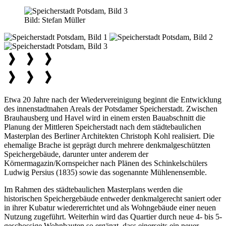
Bild:
Stefan Müller
Etwa 20 Jahre nach der Wiedervereinigung beginnt die Entwicklung
des innenstadtnahen Areals der Potsdamer Speicherstadt. Zwischen
Brauhausberg und Havel wird in einem ersten Bauabschnitt die
Planung der Mittleren Speicherstadt nach dem städtebaulichen
Masterplan des Berliner Architekten Christoph Kohl realisiert. Die
ehemalige Brache ist geprägt durch mehrere denkmalgeschützten
Speichergebäude, darunter unter anderem der
Körnermagazin/Kornspeicher nach Plänen des Schinkelschülers
Ludwig Persius (1835) sowie das sogenannte Mühlenensemble.
Im Rahmen des städtebaulichen Masterplans werden die
historischen Speichergebäude entweder denkmalgerecht saniert oder
in ihrer Kubatur wiedererrichtet und als Wohngebäude einer neuen
Nutzung zugeführt. Weiterhin wird das Quartier durch neue 4- bis 5-
geschossige Wohnbauten so ergänzt, dass einerseits ein neuer