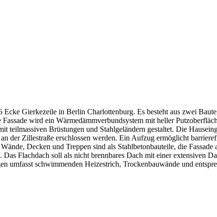
Ecke Gierkezeile in Berlin Charlottenburg. Es besteht aus zwei Bautei
e Fassade wird ein Wärmedämmverbundsystem mit heller Putzoberfläche 
it teilmassiven Brüstungen und Stahlgeländern gestaltet. Die Hausein
an der Zillestraße erschlossen werden. Ein Aufzug ermöglicht barriere
. Wände, Decken und Treppen sind als Stahlbetonbauteile, die Fassa
 Das Flachdach soll als nicht brennbares Dach mit einer extensiven 
ungen umfasst schwimmenden Heizestrich, Trockenbauwände und entsp