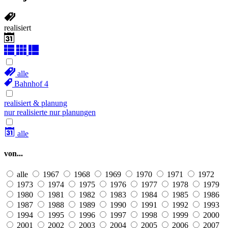
realisiert
alle
Bahnhof
4
realisiert & planung
nur realisierte
nur planungen
alle
von...
alle
1967
1968
1969
1970
1971
1972
1973
1974
1975
1976
1977
1978
1979
1980
1981
1982
1983
1984
1985
1986
1987
1988
1989
1990
1991
1992
1993
1994
1995
1996
1997
1998
1999
2000
2001
2002
2003
2004
2005
2006
2007