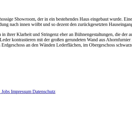
chossige Showroom, der in ein bestehendes Haus eingebaut wurde. Eine
ndung nach innen wölbt und so dezent den zurückgesetzten Hauseingang
rn in ihrer Klarheit und Stringenz eher an Bühnengestaltungen, die der
eder kontrastieren mit der großen gerundeten Wand aus Ahornfurnier 
im Erdgeschoss an den Wänden Lederflächen, im Obergeschoss schwarz
d
Jobs
Impressum
Datenschutz