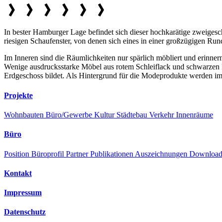
In bester Hamburger Lage befindet sich dieser hochkarätige zweiges
riesigen Schaufenster, von denen sich eines in einer großzügigen Ru
Im Inneren sind die Räumlichkeiten nur spärlich möbliert und erinne
Wenige ausdrucksstarke Möbel aus rotem Schleiflack und schwarzen L
Erdgeschoss bildet. Als Hintergrund für die Modeprodukte werden 
Projekte
Wohnbauten
Büro/Gewerbe
Kultur
Städtebau
Verkehr
Innenräume
Büro
Position
Büroprofil
Partner
Publikationen
Auszeichnungen
Downloa
Kontakt
Impressum
Datenschutz