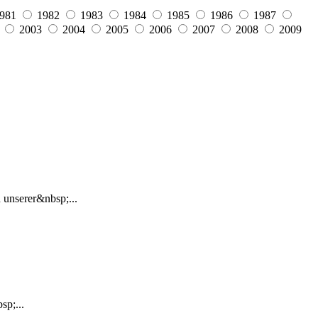
981
1982
1983
1984
1985
1986
1987
2003
2004
2005
2006
2007
2008
2009
 unserer&nbsp;...
sp;...