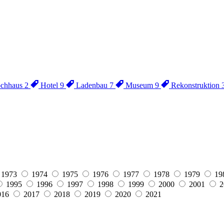
chhaus
2
Hotel
9
Ladenbau
7
Museum
9
Rekonstruktion
1973
1974
1975
1976
1977
1978
1979
19
1995
1996
1997
1998
1999
2000
2001
2
016
2017
2018
2019
2020
2021