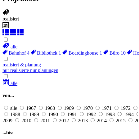
realisiert
alle
Bahnhof
4
Bibliothek
1
Boardinghouse
1
Büro
10
Ho
realisiert & planung
nur realisierte
nur planungen
alle
von...
alle
1967
1968
1969
1970
1971
1972
1988
1989
1990
1991
1992
1993
1994
2009
2010
2011
2012
2013
2014
2015
2
...bis: