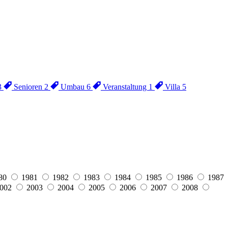
3
Senioren
2
Umbau
6
Veranstaltung
1
Villa
5
80
1981
1982
1983
1984
1985
1986
1987
002
2003
2004
2005
2006
2007
2008