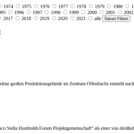
1974
1975
1976
1977
1978
1979
1980
1
995
1996
1997
1998
1999
2000
2001
2002
2017
2018
2019
2020
2021
alle
Datum Filtern
t
ktar großen Produktionsgelände im Zentrum Offenbachs entsteht nach
anco Stella Humboldt-Forum Projektgemeinschaft“ als einer von drei&nb