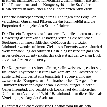
In engem räumlichen und funktionalen Zusammenhang mit dem
Hotel Einstein entstand ein Kongressgebäude im St. Galler
Klosterviertel in räumlicher Nähe zur berühmten Stiftskirche.
Der neue Baukörper erzeugt durch Rundungen eine Folge von
verdichteten Gassen und Plätzen, die das Raumgefühl und die
Proportion der umgebenden Stadt reflektieren.
Der Einstein Congress besteht aus zwei Bauteilen, deren moderne
Umsetzung der vertikalen Fassadengliederung die baulichen
Strukturen von innerstädtischen Gebäuden der vorletzten
Jahrhundertwende aufnimmt. Ziel dieses Entwurfs war es, durch die
Weiterentwicklung der örtlichen Gestaltungsansätze ein gänzlich
neues Gebäude zu entwickeln, das sich erst auf den zweiten Blick
als ein solches zu erkennen gibt.
Der Kongressteil mit seinen offenen, stellenweise zweigeschossig
fließenden Foyerzonen ist zum Hotelvorplatz und Klosterbezirk
ausgerichtet und besitzt eine turmartige Treppenverbindung
zwischen den Kongress- und Seminarbereichen. Die gerundete
Turmform reflektiert vergleichbare Eckausbildungen in der St.
Galler Innenstadt und bezieht sich konkret auf den historischen
'Grünen Turm', der vom 17. bis 19. Jahrhundert an dieser Stelle als
Verteidigungsanlage der Stadt stand.
Es entsteht eine charakteristische Gebäudeform für die neue