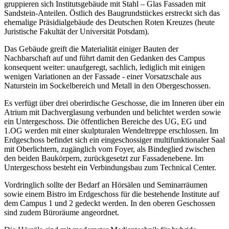
gruppieren sich Institutsgebäude mit Stahl – Glas Fassaden mit
Sandstein-Anteilen. Östlich des Baugrundstückes erstreckt sich das
ehemalige Präsidialgebäude des Deutschen Roten Kreuzes (heute
Juristische Fakultät der Universität Potsdam).
Das Gebäude greift die Materialität einiger Bauten der
Nachbarschaft auf und führt damit den Gedanken des Campus
konsequent weiter: unaufgeregt, sachlich, lediglich mit einigen
wenigen Variationen an der Fassade - einer Vorsatzschale aus
Naturstein im Sockelbereich und Metall in den Obergeschossen.
Es verfügt über drei oberirdische Geschosse, die im Inneren über ein
Atrium mit Dachverglasung verbunden und belichtet werden sowie
ein Untergeschoss. Die öffentlichen Bereiche des UG, EG und
1.OG werden mit einer skulpturalen Wendeltreppe erschlossen. Im
Erdgeschoss befindet sich ein eingeschossiger multifunktionaler Saal
mit Oberlichtern, zugänglich vom Foyer, als Bindeglied zwischen
den beiden Baukörpern, zurückgesetzt zur Fassadenebene. Im
Untergeschoss besteht ein Verbindungsbau zum Technical Center.
Vordringlich sollte der Bedarf an Hörsälen und Seminarräumen
sowie einem Bistro im Erdgeschoss für die bestehende Institute auf
dem Campus 1 und 2 gedeckt werden. In den oberen Geschossen
sind zudem Büroräume angeordnet.