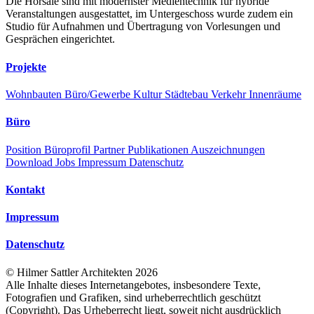
Die Hörsäle sind mit modernster Medientechnik für hybride
Veranstaltungen ausgestattet, im Untergeschoss wurde zudem ein
Studio für Aufnahmen und Übertragung von Vorlesungen und
Gesprächen eingerichtet.
Projekte
Wohnbauten
Büro/Gewerbe
Kultur
Städtebau
Verkehr
Innenräume
Büro
Position
Büroprofil
Partner
Publikationen
Auszeichnungen
Download
Jobs
Impressum
Datenschutz
Kontakt
Impressum
Datenschutz
©
Hilmer Sattler Architekten
2026
Alle Inhalte dieses Internetangebotes, insbesondere Texte,
Fotografien und Grafiken, sind urheberrechtlich geschützt
(Copyright). Das Urheberrecht liegt, soweit nicht ausdrücklich