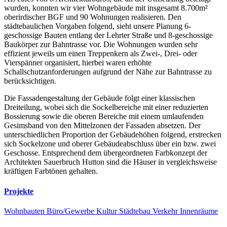
wurden, konnten wir vier Wohngebäude mit insgesamt 8.700m²
oberirdischer BGF und 90 Wohnungen realisieren. Den
städtebaulichen Vorgaben folgend, sieht unsere Planung 6-
geschossige Bauten entlang der Lehrter Straße und 8-geschossige
Baukörper zur Bahntrasse vor. Die Wohnungen wurden sehr
effizient jeweils um einen Treppenkern als Zwei-, Drei- oder
Vierspänner organisiert, hierbei waren erhöhte
Schallschutzanforderungen aufgrund der Nähe zur Bahntrasse zu
berücksichtigen.
Die Fassadengestaltung der Gebäude folgt einer klassischen
Dreiteilung, wobei sich die Sockelbereiche mit einer reduzierten
Bossierung sowie die oberen Bereiche mit einem umlaufenden
Gesimsband von den Mittelzonen der Fassaden absetzen. Der
unterschiedlichen Proportion der Gebäudehöhen folgend, erstrecken
sich Sockelzone und oberer Gebäudeabschluss über ein bzw. zwei
Geschosse. Entsprechend dem übergeordneten Farbkonzept der
Architekten Sauerbruch Hutton sind die Häuser in vergleichsweise
kräftigen Farbtönen gehalten.
Projekte
Wohnbauten
Büro/Gewerbe
Kultur
Städtebau
Verkehr
Innenräume