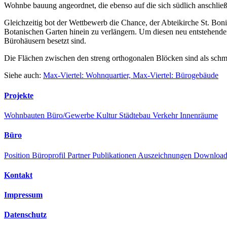
Wohnbe bauung angeordnet, die ebenso auf die sich südlich anschlie
Gleichzeitig bot der Wettbewerb die Chance, der Abteikirche St. Bon
Botanischen Garten hinein zu verlängern. Um diesen neu entstehend
Bürohäusern besetzt sind.
Die Flächen zwischen den streng orthogonalen Blöcken sind als schma
Siehe auch:
Max-Viertel: Wohnquartier,
Max-Viertel: Bürogebäude
Projekte
Wohnbauten
Büro/Gewerbe
Kultur
Städtebau
Verkehr
Innenräume
Büro
Position
Büroprofil
Partner
Publikationen
Auszeichnungen
Downloa
Kontakt
Impressum
Datenschutz