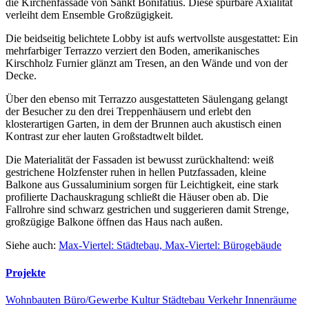
die Kirchenfassade von Sankt Bonifatius. Diese spürbare Axialität
verleiht dem Ensemble Großzügigkeit.
Die beidseitig belichtete Lobby ist aufs wertvollste ausgestattet: Ein
mehrfarbiger Terrazzo verziert den Boden, amerikanisches
Kirschholz Furnier glänzt am Tresen, an den Wände und von der
Decke.
Über den ebenso mit Terrazzo ausgestatteten Säulengang gelangt
der Besucher zu den drei Treppenhäusern und erlebt den
klosterartigen Garten, in dem der Brunnen auch akustisch einen
Kontrast zur eher lauten Großstadtwelt bildet.
Die Materialität der Fassaden ist bewusst zurückhaltend: weiß
gestrichene Holzfenster ruhen in hellen Putzfassaden, kleine
Balkone aus Gussaluminium sorgen für Leichtigkeit, eine stark
profilierte Dachauskragung schließt die Häuser oben ab. Die
Fallrohre sind schwarz gestrichen und suggerieren damit Strenge,
großzügige Balkone öffnen das Haus nach außen.
Siehe auch:
Max-Viertel: Städtebau,
Max-Viertel: Bürogebäude
Projekte
Wohnbauten
Büro/Gewerbe
Kultur
Städtebau
Verkehr
Innenräume