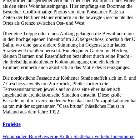
Putzprofilen ausgekleidet vermittelt mehr den Eindruck eines Hotels
als den eines Wohnhauseingangs. Hier empfängt ein Doorman die
Besucher. Großformatige Photos von dem Potsdamer Platz zu
Zeiten der Berliner Mauer erinnern an die bewegte Geschichte des
Ortes als Grenze zwischen Ost- und West.
Über eine Treppe oder einen Aufzug gelangen die Bewohner dann
in den hochgelegenen Innenhof im 2.Obergeschoss, oberhalb der U-
Bahn, wo eine ganz andere Stimmung im Gegensatz zur lauten
Straßenwelt draußen herrscht: Ein eleganter Garten mit Hecken,
kleinen Bäumen und Rasenflächen bezaubert durch seine Pracht -
ein dreiseitig umlaufender Kolonnadengang und ein kleiner
Brunnen erinnern auch akustisch an das Motiv des Kreuzganges.
Die nordöstliche Fassade zur Köthener Straße staffelt sich im 6. und
7.Geschoss jeweils um 2m zurück, Pfeiler lockern die
Terrassensituationen jeweils auf so dass eine eher italienisch
angehauchte architektonische Situation entsteht. Diese große
Fassade mit ihren verschiedenen Rustika- und Putzapplikationen hat
zu tun mit der sogenannten "Casa brutta" (hässliches Haus) in
Mailand aus dem Jahre 1922.
Projekte
Wohnbauten
Büro/Gewerbe
Kultur
Städtebau
Verkehr
Innenräume