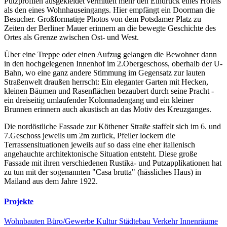
Putzprofilen ausgekleidet vermittelt mehr den Eindruck eines Hotels
als den eines Wohnhauseingangs. Hier empfängt ein Doorman die
Besucher. Großformatige Photos von dem Potsdamer Platz zu
Zeiten der Berliner Mauer erinnern an die bewegte Geschichte des
Ortes als Grenze zwischen Ost- und West.
Über eine Treppe oder einen Aufzug gelangen die Bewohner dann
in den hochgelegenen Innenhof im 2.Obergeschoss, oberhalb der U-
Bahn, wo eine ganz andere Stimmung im Gegensatz zur lauten
Straßenwelt draußen herrscht: Ein eleganter Garten mit Hecken,
kleinen Bäumen und Rasenflächen bezaubert durch seine Pracht -
ein dreiseitig umlaufender Kolonnadengang und ein kleiner
Brunnen erinnern auch akustisch an das Motiv des Kreuzganges.
Die nordöstliche Fassade zur Köthener Straße staffelt sich im 6. und
7.Geschoss jeweils um 2m zurück, Pfeiler lockern die
Terrassensituationen jeweils auf so dass eine eher italienisch
angehauchte architektonische Situation entsteht. Diese große
Fassade mit ihren verschiedenen Rustika- und Putzapplikationen hat
zu tun mit der sogenannten "Casa brutta" (hässliches Haus) in
Mailand aus dem Jahre 1922.
Projekte
Wohnbauten
Büro/Gewerbe
Kultur
Städtebau
Verkehr
Innenräume