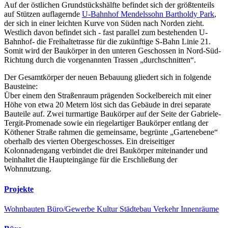
Auf der östlichen Grundstückshälfte befindet sich der größtenteils
auf Stützen auflagernde
U-Bahnhof Mendelssohn Bartholdy Park
,
der sich in einer leichten Kurve von Süden nach Norden zieht.
Westlich davon befindet sich - fast parallel zum bestehenden U-
Bahnhof- die Freihaltetrasse für die zukünftige S-Bahn Linie 21.
Somit wird der Baukörper in den unteren Geschossen in Nord-Süd-
Richtung durch die vorgenannten Trassen „durchschnitten“.
Der Gesamtkörper der neuen Bebauung gliedert sich in folgende
Bausteine:
Über einem den Straßenraum prägenden Sockelbereich mit einer
Höhe von etwa 20 Metern löst sich das Gebäude in drei separate
Bauteile auf. Zwei turmartige Baukörper auf der Seite der Gabriele-
Tergit-Promenade sowie ein riegelartiger Baukörper entlang der
Köthener Straße rahmen die gemeinsame, begrünte „Gartenebene“
oberhalb des vierten Obergeschosses. Ein dreiseitiger
Kolonnadengang verbindet die drei Baukörper miteinander und
beinhaltet die Haupteingänge für die Erschließung der
Wohnnutzung.
Projekte
Wohnbauten
Büro/Gewerbe
Kultur
Städtebau
Verkehr
Innenräume