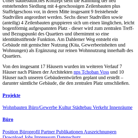
Unser städtebauliches Konzept sieht die Rahmung der neu
entstehenden Siedlung mit 4-geschossigen Zeilenbauten plus
Staffelgeschoss vor, in deren Mitte insgesamt 9 freistehende
Stadtvillen angeordnet werden. Sechs dieser Stadtvillen sowie
(anteilig) 4 Zeilenbauten gruppieren sich um einen länglichen, leicht
bogenförmig aufgespannten Platz - dieser wird zum zentralen Treff-
und Bezugspunkt des Quartiers und übernimmt so eine
identitätsstiftende Funktion. Am Dahlemer Weg entsteht ein
Gebäude mit gemischter Nutzung (Kita, Gewerbeeinheiten und
Wohnungen) als Ergänzung zur reinen Wohnnutzung innerhalb des
Quartiers.
Von den insgesamt 17 Häusern wurden im weiteren Verlauf 7
Häuser nach Plänen der Architekten
nps Tchoban Voss
und 10
Häuser nach unseren Gebäudeentwürfen geplant und erstellt –
darunter sämtliche Gebäude, die den zentralen Platz umschließen.
Projekte
Wohnbauten
Büro/Gewerbe
Kultur
Städtebau
Verkehr
Innenräume
Büro
Position
Büroprofil
Partner
Publikationen
Auszeichnungen
Download
Jobs
Impressum
Datenschutz