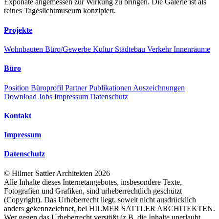
Exponate angemessen zur Wirkung zu bringen. Die Galerie ist als
reines Tageslichtmuseum konzipiert.
Projekte
Wohnbauten
Büro/Gewerbe
Kultur
Städtebau
Verkehr
Innenräume
Büro
Position
Büroprofil
Partner
Publikationen
Auszeichnungen
Download
Jobs
Impressum
Datenschutz
Kontakt
Impressum
Datenschutz
©
Hilmer Sattler Architekten
2026
Alle Inhalte dieses Internetangebotes, insbesondere Texte,
Fotografien und Grafiken, sind urheberrechtlich geschützt
(Copyright). Das Urheberrecht liegt, soweit nicht ausdrücklich
anders gekennzeichnet, bei HILMER SATTLER ARCHITEKTEN.
Wer gegen das Urheberrecht verstößt (z.B. die Inhalte unerlaubt