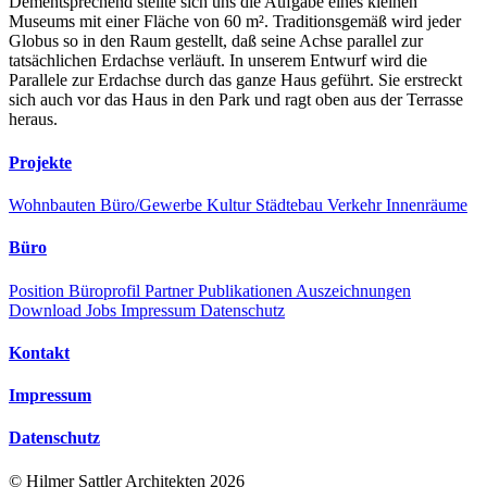
Dementsprechend stellte sich uns die Aufgabe eines kleinen
Museums mit einer Fläche von 60 m². Traditionsgemäß wird jeder
Globus so in den Raum gestellt, daß seine Achse parallel zur
tatsächlichen Erdachse verläuft. In unserem Entwurf wird die
Parallele zur Erdachse durch das ganze Haus geführt. Sie erstreckt
sich auch vor das Haus in den Park und ragt oben aus der Terrasse
heraus.
Projekte
Wohnbauten
Büro/Gewerbe
Kultur
Städtebau
Verkehr
Innenräume
Büro
Position
Büroprofil
Partner
Publikationen
Auszeichnungen
Download
Jobs
Impressum
Datenschutz
Kontakt
Impressum
Datenschutz
©
Hilmer Sattler Architekten
2026