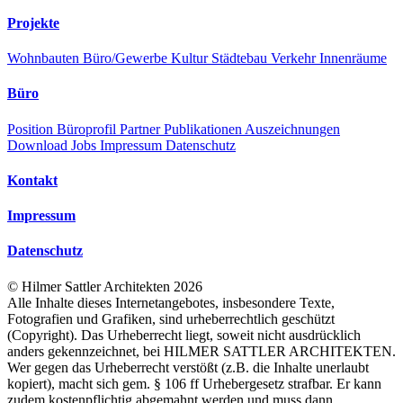
Projekte
Wohnbauten
Büro/Gewerbe
Kultur
Städtebau
Verkehr
Innenräume
Büro
Position
Büroprofil
Partner
Publikationen
Auszeichnungen
Download
Jobs
Impressum
Datenschutz
Kontakt
Impressum
Datenschutz
©
Hilmer Sattler Architekten
2026
Alle Inhalte dieses Internetangebotes, insbesondere Texte,
Fotografien und Grafiken, sind urheberrechtlich geschützt
(Copyright). Das Urheberrecht liegt, soweit nicht ausdrücklich
anders gekennzeichnet, bei HILMER SATTLER ARCHITEKTEN.
Wer gegen das Urheberrecht verstößt (z.B. die Inhalte unerlaubt
kopiert), macht sich gem. § 106 ff Urhebergesetz strafbar. Er kann
zudem kostenpflichtig abgemahnt werden und muss dann