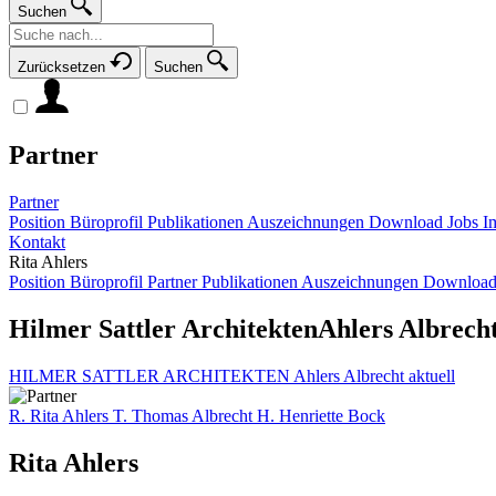
Suchen
Zurücksetzen
Suchen
Partner
Partner
Position
Büroprofil
Publikationen
Auszeichnungen
Download
Jobs
I
Kontakt
Rita Ahlers
Position
Büroprofil
Partner
Publikationen
Auszeichnungen
Downloa
Hilmer Sattler Architekten
Ahlers Albrech
HILMER SATTLER ARCHITEKTEN Ahlers Albrecht
aktuell
R.
Rita
Ahlers
T.
Thomas
Albrecht
H.
Henriette
Bock
Rita Ahlers