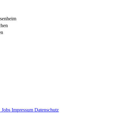
osenheim
chen
en
d
Jobs
Impressum
Datenschutz