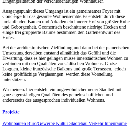
Eingangssituation der verschiedenartigen Wohnhäuser.
Ausgangspunkt dieses Umgangs ist ein gemeinsames Foyer mit
Concièrge für das gesamte Wohnensemble.Es entsteht durch diese
umlaufenden Bauten und Arkaden ein innerer Hof von größter Ruhe
und Geborgenheit. Geometrisch beschnittene niedrige Hecken und
einige frei gruppierte Bäume bestimmen den Gartenentwurf des
Hofes.
Bei der architektonischen Zielfindung und dann bei der planerischen
Umsetzung derselben entstand allmählich das Gefühl und die
Erwartung, dass es hier gelingen müsse innerstädtisches Wohnen zu
verbinden mit den Qualitäten vorstädtischen Wohnens. Große
Loggien, kleine französische Balkons und große Terrassen, jedoch
keine großflächige Verglasungen, werden diese Vorstellung
unterstützen.
Wir meinen: hier entsteht ein ungewöhnlicher neuer Stadtteil mit
ganz eigenständigen Qualitäten des gemeinschaftlichen und
andererseits des ausgesprochen individuellen Wohnens.
Projekte
Wohnbauten
Büro/Gewerbe
Kultur
Städtebau
Verkehr
Innenräume