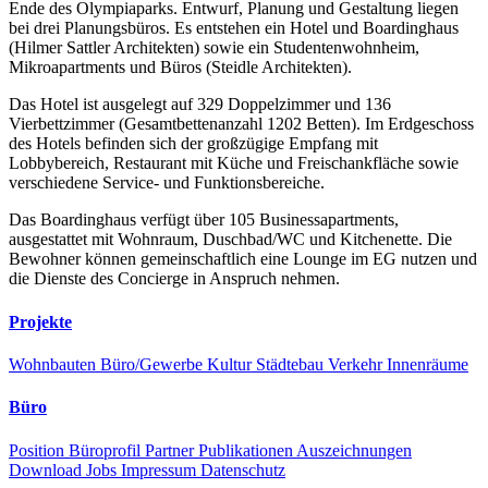
Ende des Olympiaparks. Entwurf, Planung und Gestaltung liegen
bei drei Planungsbüros. Es entstehen ein Hotel und Boardinghaus
(Hilmer Sattler Architekten) sowie ein Studentenwohnheim,
Mikroapartments und Büros (Steidle Architekten).
Das Hotel ist ausgelegt auf 329 Doppelzimmer und 136
Vierbettzimmer (Gesamtbettenanzahl 1202 Betten). Im Erdgeschoss
des Hotels befinden sich der großzügige Empfang mit
Lobbybereich, Restaurant mit Küche und Freischankfläche sowie
verschiedene Service- und Funktionsbereiche.
Das Boardinghaus verfügt über 105 Businessapartments,
ausgestattet mit Wohnraum, Duschbad/WC und Kitchenette. Die
Bewohner können gemeinschaftlich eine Lounge im EG nutzen und
die Dienste des Concierge in Anspruch nehmen.
Projekte
Wohnbauten
Büro/Gewerbe
Kultur
Städtebau
Verkehr
Innenräume
Büro
Position
Büroprofil
Partner
Publikationen
Auszeichnungen
Download
Jobs
Impressum
Datenschutz