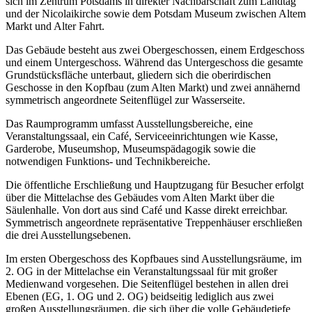
sich im Zentrum Potsdams in direkter Nachbarschaft zum Landtag
und der Nicolaikirche sowie dem Potsdam Museum zwischen Altem
Markt und Alter Fahrt.
Das Gebäude besteht aus zwei Obergeschossen, einem Erdgeschoss
und einem Untergeschoss. Während das Untergeschoss die gesamte
Grundstücksfläche unterbaut, gliedern sich die oberirdischen
Geschosse in den Kopfbau (zum Alten Markt) und zwei annähernd
symmetrisch angeordnete Seitenflügel zur Wasserseite.
Das Raumprogramm umfasst Ausstellungsbereiche, eine
Veranstaltungssaal, ein Café, Serviceeinrichtungen wie Kasse,
Garderobe, Museumshop, Museumspädagogik sowie die
notwendigen Funktions- und Technikbereiche.
Die öffentliche Erschließung und Hauptzugang für Besucher erfolgt
über die Mittelachse des Gebäudes vom Alten Markt über die
Säulenhalle. Von dort aus sind Café und Kasse direkt erreichbar.
Symmetrisch angeordnete repräsentative Treppenhäuser erschließen
die drei Ausstellungsebenen.
Im ersten Obergeschoss des Kopfbaues sind Ausstellungsräume, im
2. OG in der Mittelachse ein Veranstaltungssaal für mit großer
Medienwand vorgesehen. Die Seitenflügel bestehen in allen drei
Ebenen (EG, 1. OG und 2. OG) beidseitig lediglich aus zwei
großen Ausstellungsräumen, die sich über die volle Gebäudetiefe