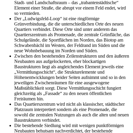
Stadt- und Landschaftsraum – das „trabantenstädtische“
Element einer Straße, die abrupt vor einem Feld endet, wird
so vermieden.
Der „Ludwigsfeld-Loop“ ist eine ringförmige
Grünverbindung, die die unterschiedlichen Orte des neuen
Quartiers verbindet. Diese Orte sind unter anderem das
Quartierszentrum als Promenade, die zentrale Grünfläche, das
Schulgelände, die Sportflächen im Norden, das Biotop am
Schwabenbächl im Westen, der Feldrand im Süden und die
neue Wohnbebauung im Norden und Süden.
Zwischen den bestehenden Zeilenstrukturen und den äußeren
Neubauten aus aufgelockerten, eher blockartigen
Baustrukturen liegt als angleichendes Element jeweils eine
„Vermittlungsschicht“, die Strukturelemente und
Höhenentwicklungen beider Seiten aufnimmt und so in den
jeweiligen Zwischenräumen für eine ausgewogene
Maßstäblichkeit sorgt. Diese Vermittlungsschicht fungiert
gleichzeitig als „Fassade“ zu den neuen öffentlichen
Freiräumen hin.
Das Quartierszentrum wird nicht als klassischer, städtischer
Platzraum interpretiert sondern als eine Promenade, die
sowohl die zentralen Nutzungen als auch die alten und neuen
Baustrukturen verbindet.
Die bestehende Siedlung wird mit wenigen punktförmigen
Neubauten behutsam nachverdichtet, der bestehende