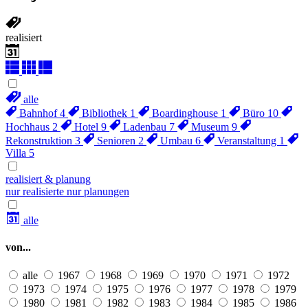
realisiert
alle
Bahnhof
4
Bibliothek
1
Boardinghouse
1
Büro
10
Hochhaus
2
Hotel
9
Ladenbau
7
Museum
9
Rekonstruktion
3
Senioren
2
Umbau
6
Veranstaltung
1
Villa
5
realisiert & planung
nur realisierte
nur planungen
alle
von...
alle
1967
1968
1969
1970
1971
1972
1973
1974
1975
1976
1977
1978
1979
1980
1981
1982
1983
1984
1985
1986