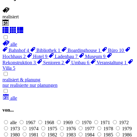
realisiert
alle
Bahnhof
4
Bibliothek
1
Boardinghouse
1
Büro
10
Hochhaus
2
Hotel
9
Ladenbau
7
Museum
9
Rekonstruktion
3
Senioren
2
Umbau
6
Veranstaltung
1
Villa
5
realisiert & planung
nur realisierte
nur planungen
alle
von...
alle
1967
1968
1969
1970
1971
1972
1973
1974
1975
1976
1977
1978
1979
1980
1981
1982
1983
1984
1985
1986