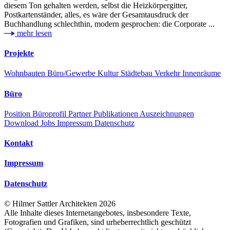
diesem Ton gehalten werden, selbst die Heizkörpergitter,
Postkartenständer, alles, es wäre der Gesamtausdruck der
Buchhandlung schlechthin, modern gesprochen: die Corporate ...
mehr lesen
Projekte
Wohnbauten
Büro/Gewerbe
Kultur
Städtebau
Verkehr
Innenräume
Büro
Position
Büroprofil
Partner
Publikationen
Auszeichnungen
Download
Jobs
Impressum
Datenschutz
Kontakt
Impressum
Datenschutz
©
Hilmer Sattler Architekten
2026
Alle Inhalte dieses Internetangebotes, insbesondere Texte,
Fotografien und Grafiken, sind urheberrechtlich geschützt