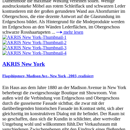
Damenmode die maximale Wirkung verleihen sollen. Wenige
ausdrucksstarke Möbel aus rotem Schleiflack und schwarzen Leder
kontrastieren mit der großen gerundeten Wand aus Ahornfurnier im
Obergeschoss, die eine dezente Antwort auf die Glasrundung im
Erdgeschoss bildet. Als Hintergrund für die Modeprodukte werden
im Erdgeschoss an den Wänden Lederflächen, im Obergeschoss
schwarze Rosshaartapeten ...
mehr lesen
AKRIS New York
Flagshipstore, Madison Ave., New York , 2003, realisiert
Ein Haus aus dem Jahre 1880 an der Madison Avenue in New York
beherbergt die zweigeschossige Boutique mit Showroom. Von
außen wird die Verbindung von Erdgeschoss und Obergeschoss
durch die gusseiserne Fassade sichtbar, die zwar mit der
darüberliegenden historischen Fassade im Kontrast steht, sich aber
gleichzeitig im konstruktiven Dialog mit ihr befindet. Der Raum ist
so geschaffen, dass sich die Kundin in schlichter, aber wertvoller
Umgebung wohl und willkommen fühlt.Der Verkaufsraum mit
verschiedenen Zwischenebenen gibt den Eindruck eines fließenden