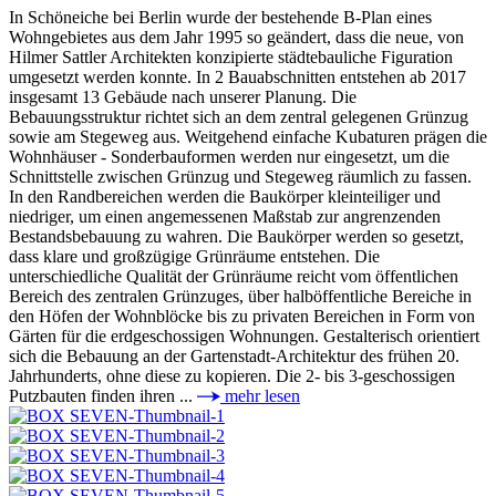
In Schöneiche bei Berlin wurde der bestehende B-Plan eines
Wohngebietes aus dem Jahr 1995 so geändert, dass die neue, von
Hilmer Sattler Architekten konzipierte städtebauliche Figuration
umgesetzt werden konnte. In 2 Bauabschnitten entstehen ab 2017
insgesamt 13 Gebäude nach unserer Planung. Die
Bebauungsstruktur richtet sich an dem zentral gelegenen Grünzug
sowie am Stegeweg aus. Weitgehend einfache Kubaturen prägen die
Wohnhäuser - Sonderbauformen werden nur eingesetzt, um die
Schnittstelle zwischen Grünzug und Stegeweg räumlich zu fassen.
In den Randbereichen werden die Baukörper kleinteiliger und
niedriger, um einen angemessenen Maßstab zur angrenzenden
Bestandsbebauung zu wahren. Die Baukörper werden so gesetzt,
dass klare und großzügige Grünräume entstehen. Die
unterschiedliche Qualität der Grünräume reicht vom öffentlichen
Bereich des zentralen Grünzuges, über halböffentliche Bereiche in
den Höfen der Wohnblöcke bis zu privaten Bereichen in Form von
Gärten für die erdgeschossigen Wohnungen. Gestalterisch orientiert
sich die Bebauung an der Gartenstadt-Architektur des frühen 20.
Jahrhunderts, ohne diese zu kopieren. Die 2- bis 3-geschossigen
Putzbauten finden ihren ...
mehr lesen