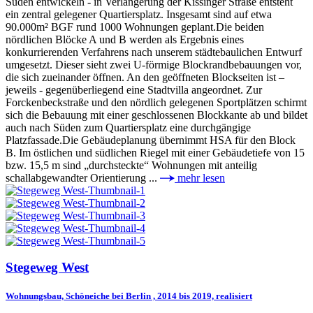
Süden entwickeln - in Verlängerung der Kissinger Straße entsteht
ein zentral gelegener Quartiersplatz. Insgesamt sind auf etwa
90.000m² BGF rund 1000 Wohnungen geplant.Die beiden
nördlichen Blöcke A und B werden als Ergebnis eines
konkurrierenden Verfahrens nach unserem städtebaulichen Entwurf
umgesetzt. Dieser sieht zwei U-förmige Blockrandbebauungen vor,
die sich zueinander öffnen. An den geöffneten Blockseiten ist –
jeweils - gegenüberliegend eine Stadtvilla angeordnet. Zur
Forckenbeckstraße und den nördlich gelegenen Sportplätzen schirmt
sich die Bebauung mit einer geschlossenen Blockkante ab und bildet
auch nach Süden zum Quartiersplatz eine durchgängige
Platzfassade.Die Gebäudeplanung übernimmt HSA für den Block
B. Im östlichen und südlichen Riegel mit einer Gebäudetiefe von 15
bzw. 15,5 m sind „durchsteckte“ Wohnungen mit anteilig
schallabgewandter Orientierung ...
mehr lesen
Stegeweg West
Wohnungsbau, Schöneiche bei Berlin , 2014 bis 2019, realisiert