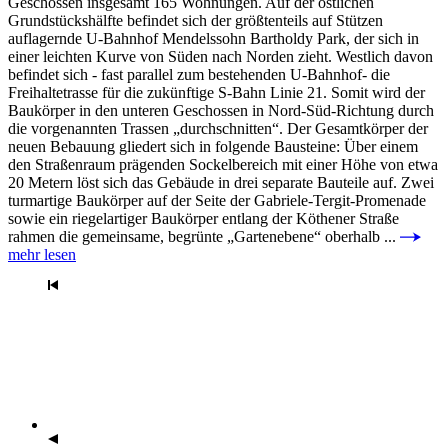
Geschossen insgesamt 165 Wohnungen. Auf der östlichen
Grundstückshälfte befindet sich der größtenteils auf Stützen
auflagernde U-Bahnhof Mendelssohn Bartholdy Park, der sich in
einer leichten Kurve von Süden nach Norden zieht. Westlich davon
befindet sich - fast parallel zum bestehenden U-Bahnhof- die
Freihaltetrasse für die zukünftige S-Bahn Linie 21. Somit wird der
Baukörper in den unteren Geschossen in Nord-Süd-Richtung durch
die vorgenannten Trassen „durchschnitten“. Der Gesamtkörper der
neuen Bebauung gliedert sich in folgende Bausteine: Über einem
den Straßenraum prägenden Sockelbereich mit einer Höhe von etwa
20 Metern löst sich das Gebäude in drei separate Bauteile auf. Zwei
turmartige Baukörper auf der Seite der Gabriele-Tergit-Promenade
sowie ein riegelartiger Baukörper entlang der Köthener Straße
rahmen die gemeinsame, begrünte „Gartenebene“ oberhalb ...
mehr lesen