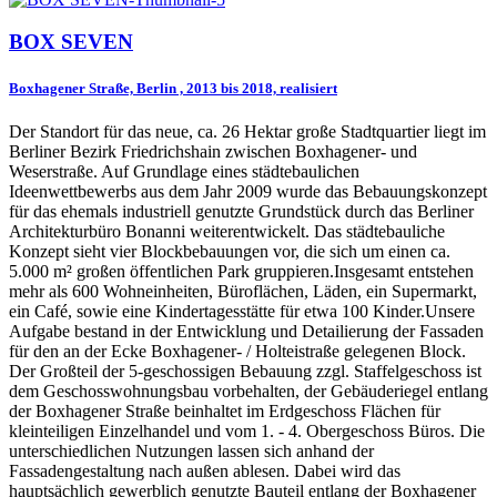
BOX SEVEN
Boxhagener Straße, Berlin , 2013 bis 2018, realisiert
Der Standort für das neue, ca. 26 Hektar große Stadtquartier liegt im
Berliner Bezirk Friedrichshain zwischen Boxhagener- und
Weserstraße. Auf Grundlage eines städtebaulichen
Ideenwettbewerbs aus dem Jahr 2009 wurde das Bebauungskonzept
für das ehemals industriell genutzte Grundstück durch das Berliner
Architekturbüro Bonanni weiterentwickelt. Das städtebauliche
Konzept sieht vier Blockbebauungen vor, die sich um einen ca.
5.000 m² großen öffentlichen Park gruppieren.Insgesamt entstehen
mehr als 600 Wohneinheiten, Büroflächen, Läden, ein Supermarkt,
ein Café, sowie eine Kindertagesstätte für etwa 100 Kinder.Unsere
Aufgabe bestand in der Entwicklung und Detailierung der Fassaden
für den an der Ecke Boxhagener- / Holteistraße gelegenen Block.
Der Großteil der 5-geschossigen Bebauung zzgl. Staffelgeschoss ist
dem Geschosswohnungsbau vorbehalten, der Gebäuderiegel entlang
der Boxhagener Straße beinhaltet im Erdgeschoss Flächen für
kleinteiligen Einzelhandel und vom 1. - 4. Obergeschoss Büros. Die
unterschiedlichen Nutzungen lassen sich anhand der
Fassadengestaltung nach außen ablesen. Dabei wird das
hauptsächlich gewerblich genutzte Bauteil entlang der Boxhagener